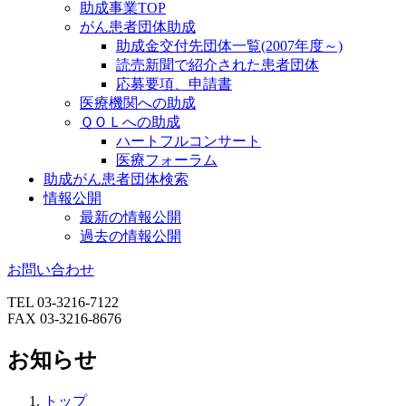
助成事業TOP
がん患者団体助成
助成金交付先団体一覧(2007年度～)
読売新聞で紹介された患者団体
応募要項、申請書
医療機関への助成
ＱＯＬへの助成
ハートフルコンサート
医療フォーラム
助成がん患者団体検索
情報公開
最新の情報公開
過去の情報公開
お問い合わせ
TEL 03-3216-7122
FAX 03-3216-8676
お知らせ
トップ