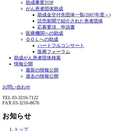
助成事業TOP
がん患者団体助成
助成金交付先団体一覧(2007年度～)
読売新聞で紹介された患者団体
応募要項、申請書
医療機関への助成
ＱＯＬへの助成
ハートフルコンサート
医療フォーラム
助成がん患者団体検索
情報公開
最新の情報公開
過去の情報公開
お問い合わせ
TEL 03-3216-7122
FAX 03-3216-8676
お知らせ
トップ