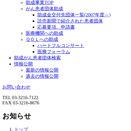
助成事業TOP
がん患者団体助成
助成金交付先団体一覧(2007年度～)
読売新聞で紹介された患者団体
応募要項、申請書
医療機関への助成
ＱＯＬへの助成
ハートフルコンサート
医療フォーラム
助成がん患者団体検索
情報公開
最新の情報公開
過去の情報公開
お問い合わせ
TEL 03-3216-7122
FAX 03-3216-8676
お知らせ
トップ