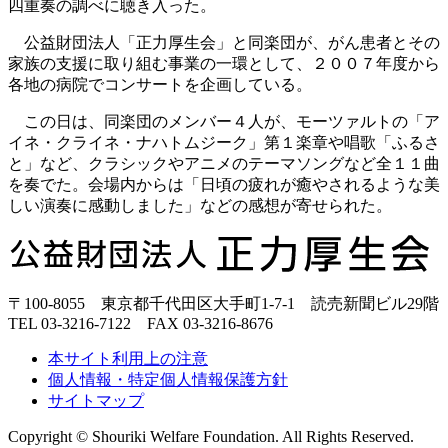
四重奏の調べに聴き入った。
公益財団法人「正力厚生会」と同楽団が、がん患者とその
家族の支援に取り組む事業の一環として、２００７年度から
各地の病院でコンサートを企画している。
この日は、同楽団のメンバー４人が、モーツァルトの「ア
イネ・クライネ・ナハトムジーク」第１楽章や唱歌「ふるさ
と」など、クラシックやアニメのテーマソングなど全１１曲
を奏でた。会場内からは「日頃の疲れが癒やされるような美
しい演奏に感動しました」などの感想が寄せられた。
正
力
厚
〒100-8055 東京都千代田区大手町1-7-1 読売新聞ビル29階
生
TEL 03-3216-7122 FAX 03-3216-8676
会
本サイト利用上の注意
個人情報・特定個人情報保護方針
サイトマップ
Copyright © Shouriki Welfare Foundation. All Rights Reserved.