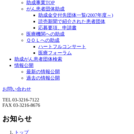
助成事業TOP
がん患者団体助成
助成金交付先団体一覧(2007年度～)
読売新聞で紹介された患者団体
応募要項、申請書
医療機関への助成
ＱＯＬへの助成
ハートフルコンサート
医療フォーラム
助成がん患者団体検索
情報公開
最新の情報公開
過去の情報公開
お問い合わせ
TEL 03-3216-7122
FAX 03-3216-8676
お知らせ
トップ