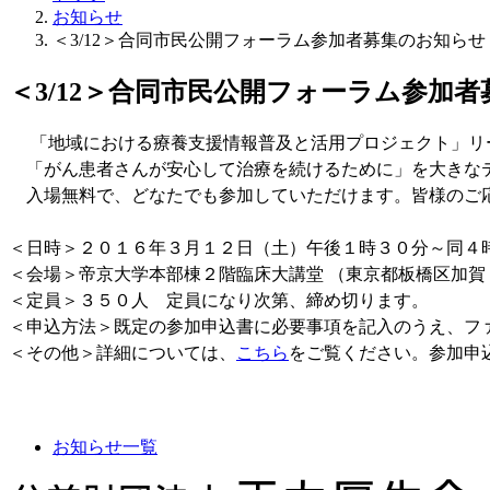
お知らせ
＜3/12＞合同市民公開フォーラム参加者募集のお知らせ
＜3/12＞合同市民公開フォーラム参加
「地域における療養支援情報普及と活用プロジェクト」リー
「がん患者さんが安心して治療を続けるために」を大きなテ
入場無料で、どなたでも参加していただけます。皆様のご
＜日時＞２０１６年３月１２日（土）午後１時３０分～同４
＜会場＞帝京大学本部棟２階臨床大講堂 （東京都板橋区加賀
＜定員＞３５０人 定員になり次第、締め切ります。
＜申込方法＞既定の参加申込書に必要事項を記入のうえ、フ
＜その他＞詳細については、
こちら
をご覧ください。参加申
お知らせ一覧
正