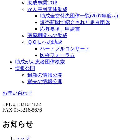
助成事業TOP
がん患者団体助成
助成金交付先団体一覧(2007年度～)
読売新聞で紹介された患者団体
応募要項、申請書
医療機関への助成
ＱＯＬへの助成
ハートフルコンサート
医療フォーラム
助成がん患者団体検索
情報公開
最新の情報公開
過去の情報公開
お問い合わせ
TEL 03-3216-7122
FAX 03-3216-8676
お知らせ
トップ